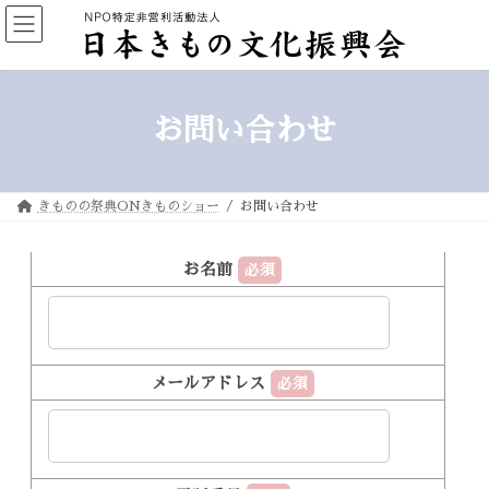
コ
ナ
ン
ビ
テ
ゲ
ン
ー
ツ
シ
へ
ョ
ス
ン
キ
に
お問い合わせ
ッ
移
プ
動
きものの祭典ONきものショー
お問い合わせ
お名前
必須
メールアドレス
必須