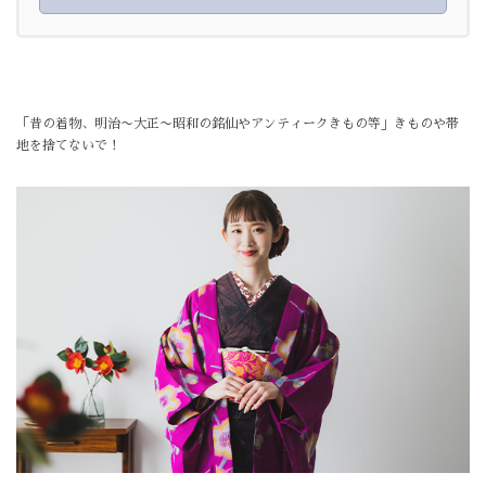
「昔の着物、明治〜大正〜昭和の銘仙やアンティークきもの等」きものや帯
地を捨てないで！